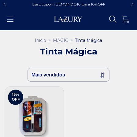
Use o cupom BEMVINDO10 para 10%OFF
0
Início
>
MAGIC
>
Tinta Mágica
Tinta Mágica
15
%
OFF