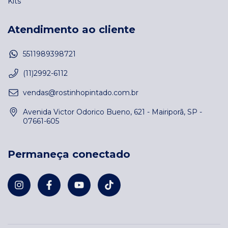
Kits
Atendimento ao cliente
5511989398721
(11)2992-6112
vendas@rostinhopintado.com.br
Avenida Victor Odorico Bueno, 621 - Mairiporã, SP -
07661-605
Permaneça conectado