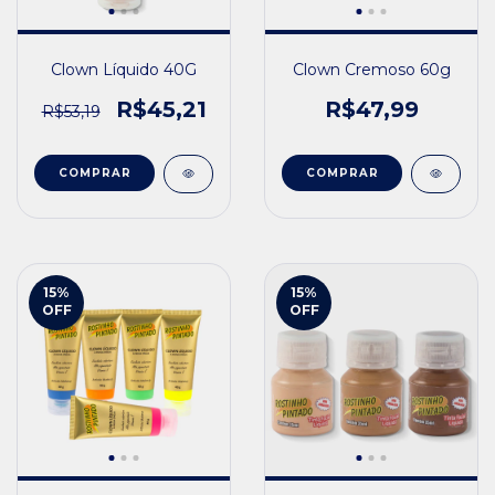
Clown Líquido 40G
Clown Cremoso 60g
R$45,21
R$47,99
R$53,19
COMPRAR
COMPRAR
15
%
15
%
OFF
OFF