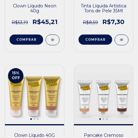
Clown Líquido Neon
Tinta Líquida Artística
40g
Tons de Pele 35Ml
R$45,21
R$7,30
R$53,19
R$8,59
COMPRAR
COMPRAR
15
%
OFF
Clown Líquido 40G
Pancake Cremoso