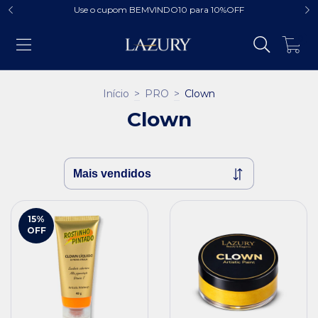
Use o cupom BEMVINDO10 para 10%OFF
0
Início
>
PRO
>
Clown
Clown
15
%
OFF