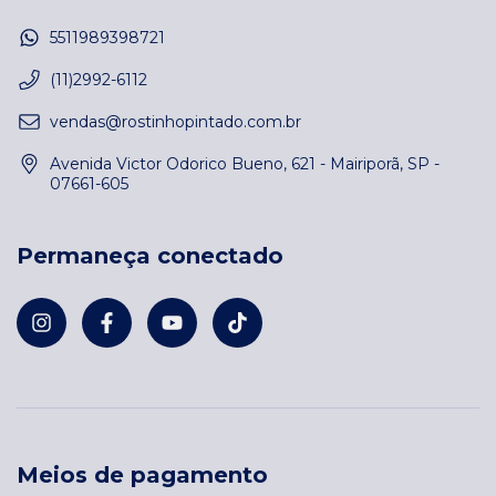
5511989398721
(11)2992-6112
vendas@rostinhopintado.com.br
Avenida Victor Odorico Bueno, 621 - Mairiporã, SP -
07661-605
Permaneça conectado
Meios de pagamento